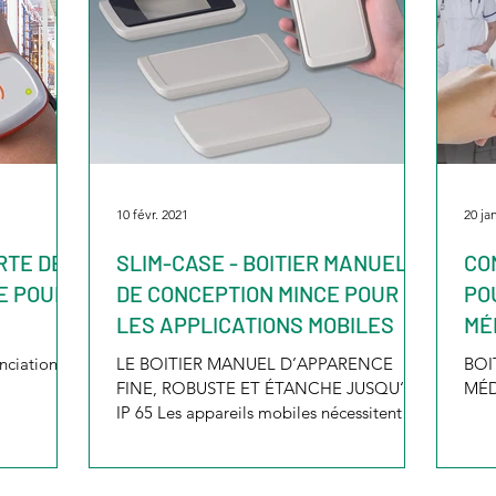
10 févr. 2021
20 ja
RTE DE
SLIM-CASE - BOITIER MANUEL
CO
E POUR
DE CONCEPTION MINCE POUR
PO
LES APPLICATIONS MOBILES
MÉ
anciation
LE BOITIER MANUEL D’APPARENCE
BOI
FINE, ROBUSTE ET ÉTANCHE JUSQU‘À
MÉD
IP 65 Les appareils mobiles nécessitent un
habillage fonctionnel et...