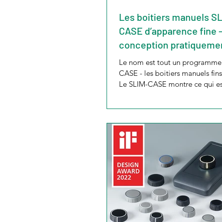
Les boitiers manuels S
CASE d’apparence fine –
conception pratiqueme
cadre pour des compos
Le nom est tout un programme 
électroniques plats ou
CASE - les boitiers manuels fi
Le SLIM-CASE montre ce qui es
ainsi que des afficheur
actuellement faisable en...
surface.