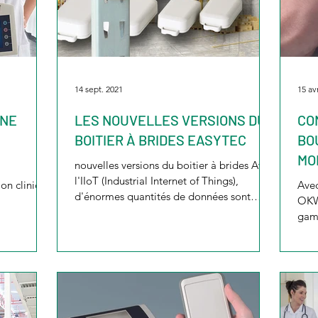
14 sept. 2021
15 av
UNE
LES NOUVELLES VERSIONS DU
CO
BOITIER À BRIDES EASYTEC
BO
MO
nouvelles versions du boitier à brides Avec
D’U
l'IIoT (Industrial Internet of Things),
ion clinique
Ave
d'énormes quantités de données sont
OKW
collectées afin...
gam
inno