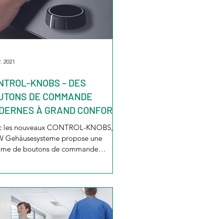
r. 2021
NTROL-KNOBS – DES
UTONS DE COMMANDE
DERNES À GRAND CONFORT
TILISATION
c les nouveaux CONTROL-KNOBS,
 Gehäusesysteme propose une
me de boutons de commande
vante formant l’élément central des...