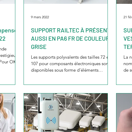
9 mars 2022
21 fé
mpensé
SUPPORT RAILTEC À PRÉSENT
SU
022
AUSSI EN PA6 FR DE COULEUR
VE
GRISE
TE
nde
stigieux
Les supports polyvalents des tailles 72 et
La n
 Pour OKW,
107 pour composants électroniques sont
nomb
disponibles sous forme d’éléments
de s
modulaires permettant...
appa