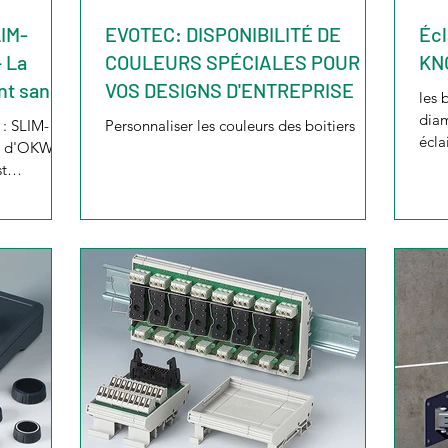
LIM-
EVOTEC: DISPONIBILITÉ DE
Écl
 La
COULEURS SPÉCIALES POUR
KN
nt sans
VOS DESIGNS D'ENTREPRISE
les
ants
diam
: SLIM-
Personnaliser les couleurs des boitiers
écla
 modules
ns d'OKW.
t
s grande