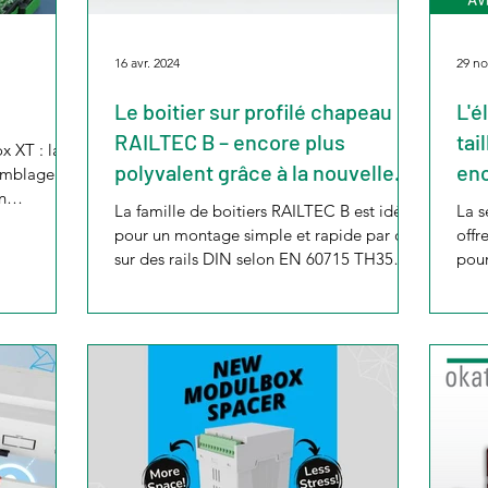
16 avr. 2024
29 no
Le boitier sur profilé chapeau
L'é
RAILTEC B – encore plus
tai
x XT : la
polyvalent grâce à la nouvelle
enc
semblage de
n
version
d'u
La famille de boitiers RAILTEC B est idéale
La s
pour un montage simple et rapide par clip
offr
sur des rails DIN selon EN 60715 TH35
pour
et/ou pour...
com