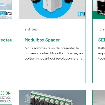
5 juil. 2023
10 ja
necteur
Modulbox Spacer
SE
Nous sommes ravis de présenter le
Ital
nouveau boitier Modulbox Spacer, un
impr
boitier innovant qui révolutionnera la
tech
façon dont vous connectez...
Quoi