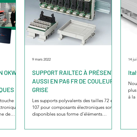
9 mars 2022
14 jui
N OKW :
SUPPORT RAILTEC À PRÉSENT
Ita
AUSSI EN PA6 FR DE COULEUR
Nous
IQUES
GRISE
plus
à la
 touche
Les supports polyvalents des tailles 72 et
sur l
ctroniques
107 pour composants électroniques sont
mme de
disponibles sous forme d’éléments
modulaires permettant...