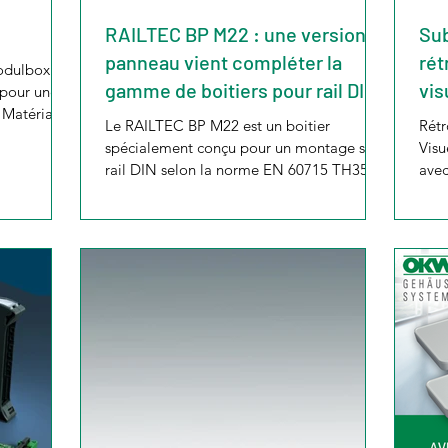
RAILTEC BP M22 : une version
Sub
panneau vient compléter la
rét
Modulbox
gamme de boitiers pour rail DIN.
vis
 pour une
 Matériau :
Le RAILTEC BP M22 est un boitier
Rétr
spécialement conçu pour un montage sur
Visu
rail DIN selon la norme EN 60715 TH35.
avec
Idéal pour les appareils...
boit