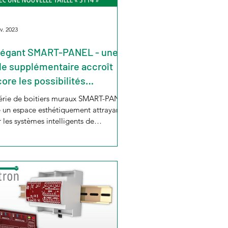
v. 2023
légant SMART-PANEL - une
lle supplémentaire accroît
ore les possibilités
tilisation
érie de boitiers muraux SMART-PANEL
e un espace esthétiquement attrayant
 les systèmes intelligents de
mande et de...