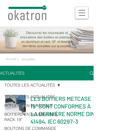
Découvrez les nouveautés et
innovations des boitiers en plastique,
en aluminium et rack 19", et lisez les
dernières actualités sur la société.
Accueil >
Actualités
ACTUALITÉS
TOUTES LES ACTUALITÉS
TOUTES LES ACTUALITÉS
LES BOITIERS METCASE
19" SONT CONFORMES À
BOITIERS EN PLASTIQUE
LA DERNIÈRE NORME DIN
BOITIERS EN ALUMINIUM &
RACK 19"
41494, IEC 60297-3
BOUTONS DE COMMANDE