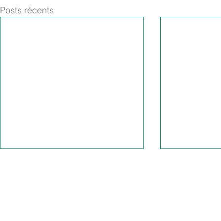
Posts récents
Rubrique de l'éditeur
Protection des données
Conditions générales de vente
Sitemap