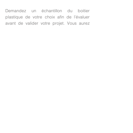
Demandez un échantillon du boitier 
plastique de votre choix afin de l’évaluer 
avant de valider votre projet. Vous aurez 
l’opportunité de tester son ergonomie, sa 
compatibilité avec vos composants ainsi 
que sa résistance en conditions réelles. 
Vous pourrez également tester 
concrètement sa mise en œuvre lors de 
l'assemblage final.
Ne laissez plus de place au doute et soyez 
sûr de votre choix. Avec un échantillon en 
main, vous faites l'expérience directe de la 
qualité et du design de nos produits. Vous 
avez ainsi la garantie que nos boitiers sont 
parfaitement adaptés aux exigences de 
votre projet.
Demandez un échantillon >> 
INSCRIVEZ-VOUS POUR ACCÉDER 