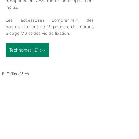
dérapants en ABS moulé sont également 
inclus.
Les accessoires comprennent des 
panneaux avant de 19 pouces, des écrous 
à cage M6 et des vis de fixation.
Technomet 19" >>
Voir tout
Posts récents